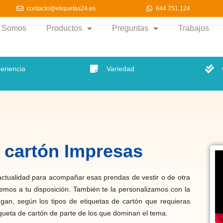
.es
9:00 a 18:00
644 751 124
contacto@etiquetas24.es
963 356 0
contacto@etiquetas24.es
644 751 124
s Somos
Productos
Preguntas
Trabajos
eriencia
Variedad
e cartón Impresas
 actualidad para acompañar esas prendas de vestir o de otra
onemos a tu disposición. También te la personalizamos con la
an, según los tipos de etiquetas de cartón que requieras
queta de cartón de parte de los que dominan el tema.