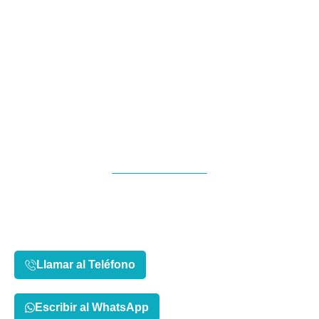
Superamos
expectativas, elevamos
marcas.
Impresión de etiquetas personalizadas en
Valencia, estamos listos para superar tus
expectativas. Contáctanos y descubre por
qué somos el mejor aliado para tu empresa.
Llamar al Teléfono
Escribir al WhatsApp