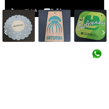
Adaptabilidad, Variedad y Compromiso
en tus Necesidades
Resolvemos todas tus preguntas sobre etiquetas
personalizadas en Valencia: tamaño, forma,
materiales, colores, durabilidad. Con maquinaria
diversa y lema de ‘Una solución para cada necesidad’,