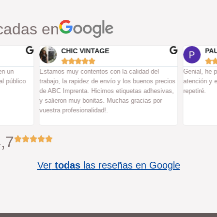
cadas en
CHIC VINTAGE
PA






en un
Estamos muy contentos con la calidad del
Genial, he p
al público
trabajo, la rapidez de envío y los buenos precios
atención y 
de ABC Imprenta. Hicimos etiquetas adhesivas,
repetiré.
y salieron muy bonitas. Muchas gracias por
vuestra profesionalidad!.
,7
Ver
todas
las reseñas en Google