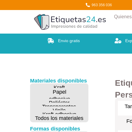
Etiquetas24
963 356 036
Quiene
Envio gratis
Exp
Materiales disponibles
Etiq
Kraft
Papel
Pers
adhesivo
Poliéster
Ta
Transparentes
Vinilo
Kraft adhesivo
Todos los materiales
F
Formas disponibles