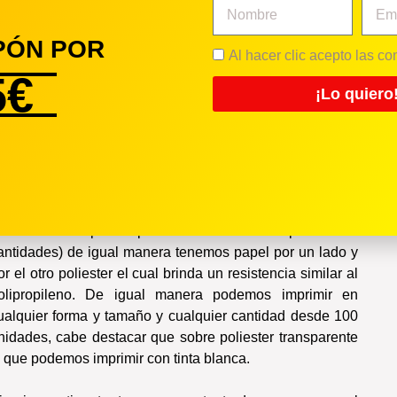
n la etiqueta toda la información relevante sobre tu
PÓN POR
Al hacer clic acepto las c
lcohólica, maridaje, etc.
5€
tas personalizadas son una excelente herramienta para
¡Lo quiero
tas.
ara tiradas mas cortas de pegatinas para cervezas
menos de 1000) podemos imprimir en pliegos tamaño A4
en bobina se puede pero no sale rentable para estas
antidades) de igual manera tenemos papel por un lado y
or el otro poliester el cual brinda un resistencia similar al
olipropileno. De igual manera podemos imprimir en
ualquier forma y tamaño y cualquier cantidad desde 100
nidades, cabe destacar que sobre poliester transparente
i que podemos imprimir con tinta blanca.