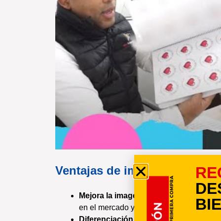
RE
Ventajas de imprimir etiqueta
DE
Mejora la imagen de tu marca:
una etiq
BI
en el mercado y transmita una imagen de
Diferenciación de la competencia:
crea