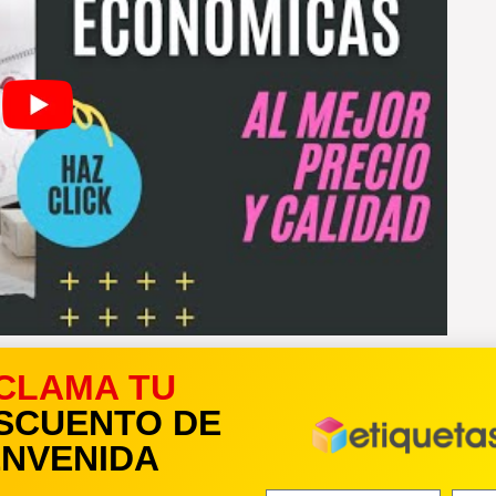
CLAMA TU
s personalizadas y de calidad
SCUENTO DE
ueta atractiva y profesional hará que tu cerveza destaque
ENVENIDA
 calidad y confianza.
 un diseño único que te diferencie de tus competidores y