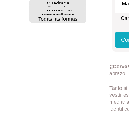
Cuadrada
Mat
Redonda
Rectangular
Personalizada
Can
Todas las formas
Co
¡¡Cervez
abrazo… 
Tanto si
vestir e
mediana
identifi