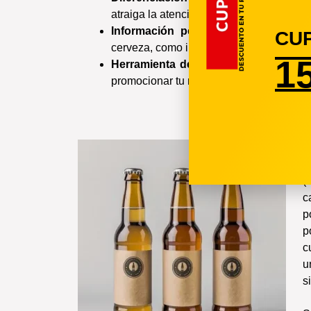
atraiga la atención de los consumidores.
Información personalizada:
incluye e
CU
cerveza, como ingredientes, graduación a
1
Herramienta de marketing:
las etique
promocionar tu marca y aumentar tus ven
P
(
(
c
p
p
c
u
s