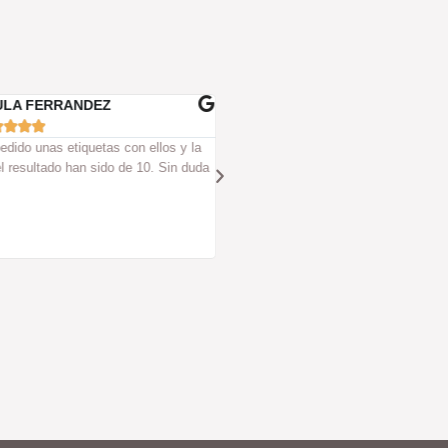
ULA FERRANDEZ
PABLO GONZALEZ









edido unas etiquetas con ellos y la
Son unos cracks, siempre hacen su tr
el resultado han sido de 10. Sin duda
perfección y además su trato humano 
siempre que he ido han sido muy ama
ayudan siempre a resolver cualquier 
duda que te surja. Todo un acierto tra
ellos, sin duda!!.