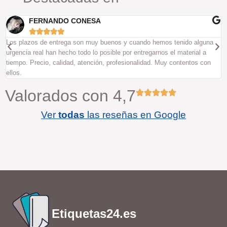
FERNANDO CONESA





Los plazos de entrega son muy buenos y cuando hemos tenido alguna
U
urgencia real han hecho todo lo posible por entregarnos el material a
a
tiempo. Precio, calidad, atención, profesionalidad. Muy contentos con
e
ellos.
Valorados con 4,7
Ver
todas
las reseñas en Google
Etiquetas24.es