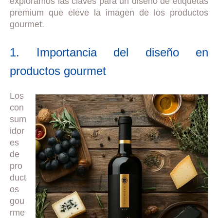
exploramos las claves para un diseño de etiquetas
premium que eleve la imagen de los productos
gourmet.
1. Importancia del diseño en
productos gourmet
Los
con
sum
idor
es
de
pro
duct
os
gou
rme