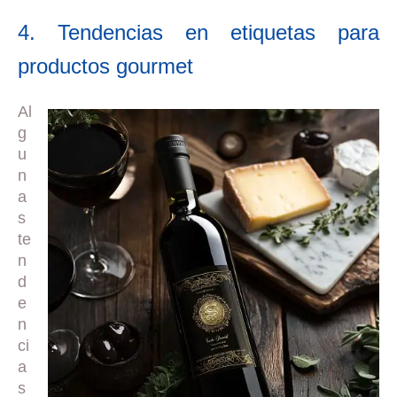
4. Tendencias en etiquetas para
productos gourmet
Al
g
u
n
a
s
te
n
d
e
n
ci
a
s