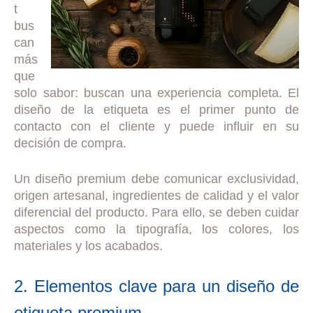
t
bus
can
más
que
solo sabor: buscan una experiencia completa. El
diseño de la etiqueta es el primer punto de
contacto con el cliente y puede influir en su
decisión de compra.
Un diseño premium debe comunicar exclusividad,
origen artesanal, ingredientes de calidad y el valor
diferencial del producto. Para ello, se deben cuidar
aspectos como la tipografía, los colores, los
materiales y los acabados.
2. Elementos clave para un diseño de
etiqueta premium