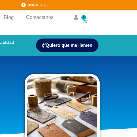
36
0
9:00 a 18:00
Blog
Contactanos
0
Calidad
Quiero que me llamen