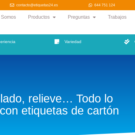
.es
9:00 a 18:00
644 751 124
contacto@etiquetas24.es
963 356 0
contacto@etiquetas24.es
644 751 124
s Somos
Productos
Preguntas
Trabajos
eriencia
Variedad
lado, relieve… Todo lo
con etiquetas de cartón