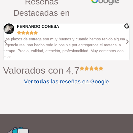
Reseñas
Destacadas en
FERNANDO CONESA





Los plazos de entrega son muy buenos y cuando hemos tenido alguna
U
urgencia real han hecho todo lo posible por entregarnos el material a
a
tiempo. Precio, calidad, atención, profesionalidad. Muy contentos con
e
ellos.
Valorados con 4,7
Ver
todas
las reseñas en Google