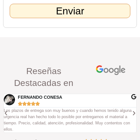
Enviar
Reseñas
Destacadas en
ALEX





Unos grandes profesionales que hacen un trabajo impecable y con un
atención al público excelente. Me han dejado mi coche
excepcionalmente bien.