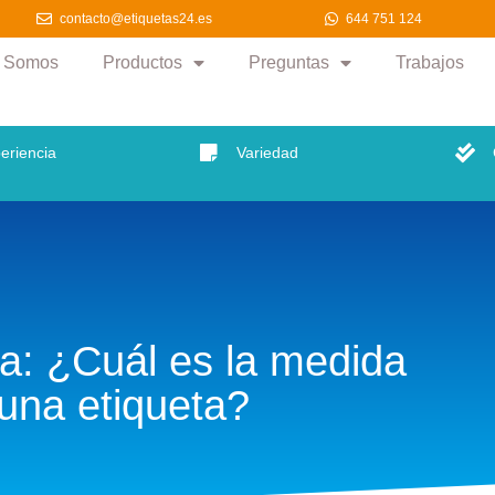
.es
9:00 a 18:00
644 751 124
contacto@etiquetas24.es
963 356 0
contacto@etiquetas24.es
644 751 124
s Somos
Productos
Preguntas
Trabajos
eriencia
Variedad
a: ¿Cuál es la medida
 una etiqueta?