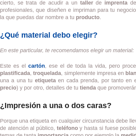
cierto, se trata de acudir a un
taller
de
imprenta
de 
profesionales, que diseñen e impriman para tu negoci
la que puedas dar nombre a tu
producto
.
¿Qué material debo elegir?
En este particular, te recomendamos elegir un material:
Este es el
cartón
, ese el de toda la vida, pero pro
plastificada
,
troquelada
, simplemente impresa en
bla
una a una tu
etiqueta
en cada prenda, por tanto en e
precio
) y por otro, detalles de tu
tienda
que promoverán p
¿Impresión a una o dos caras?
Porque una etiqueta en cualquier circunstancia debe lle
de atención al público,
teléfono
y hasta si fuese posible
temas de tanta
importancia
como por ejemplo la
medi