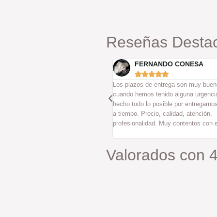
Reseñas Desta
ERNANDO CONESA
ALEX









 de entrega son muy buenos y
Unos grandes profesionales que hac
os tenido alguna urgencia real han
trabajo impecable y con un atención 
lo posible por entregarnos el material
excelente. Me han dejado mi coche
recio, calidad, atención,
excepcionalmente bien.
lidad. Muy contentos con ellos.
Valorados con 4