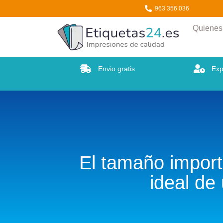
Etiquetas24
963 356 036
Quiene
Envio gratis
Exp
El tamaño import
ideal de