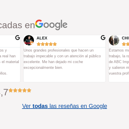
cadas en
CHIC VINTAGE
PA






en un
Estamos muy contentos con la calidad del
Genial, he p
al público
trabajo, la rapidez de envío y los buenos precios
atención y 
de ABC Imprenta. Hicimos etiquetas adhesivas,
repetiré.
y salieron muy bonitas. Muchas gracias por
vuestra profesionalidad!.
,7
Ver
todas
las reseñas en Google