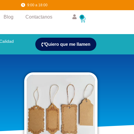
36
0
9:00 a 18:00
Blog
Contactanos
0
Calidad
Quiero que me llamen