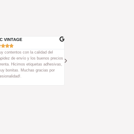
ULA FERRANDEZ
PABLO GONZALEZ









edido unas etiquetas con ellos y la
Son unos cracks, siempre hacen su tr
el resultado han sido de 10. Sin duda
perfección y además su trato humano 
siempre que he ido han sido muy ama
ayudan siempre a resolver cualquier 
duda que te surja. Todo un acierto tra
ellos, sin duda!!.