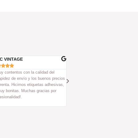
ULA FERRANDEZ
PABLO GONZALEZ









edido unas etiquetas con ellos y la
Son unos cracks, siempre hacen su tr
el resultado han sido de 10. Sin duda
perfección y además su trato humano 
siempre que he ido han sido muy ama
ayudan siempre a resolver cualquier 
duda que te surja. Todo un acierto tra
ellos, sin duda!!.