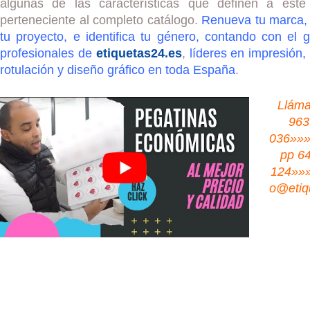
algunas de las características que definen a este 
perteneciente al completo catálogo.
Renueva tu marca,
tu proyecto, e identifica tu género, contando con el 
profesionales de
etiquetas24.es
,
líderes en impresión,
rotulación y diseño gráfico en toda España
.
Lláma
963
036»»
pp 6
124»»»
o@etiq