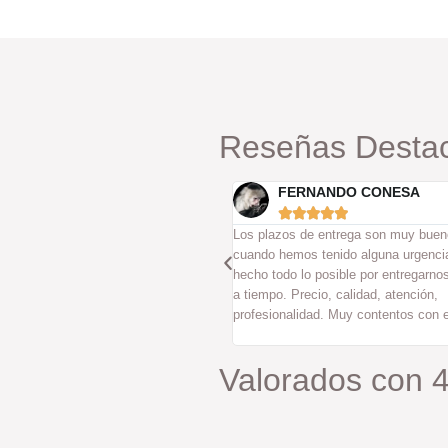
Reseñas Desta
ERNANDO CONESA
ALEX









 de entrega son muy buenos y
Unos grandes profesionales que hac
os tenido alguna urgencia real han
trabajo impecable y con un atención 
lo posible por entregarnos el material
excelente. Me han dejado mi coche
recio, calidad, atención,
excepcionalmente bien.
lidad. Muy contentos con ellos.
Valorados con 4