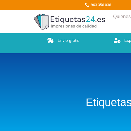
Etiquetas24
963 356 036
Quiene
Envio gratis
Exp
Etiqueta