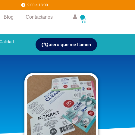
36
0
9:00 a 18:00
Blog
Contactanos
0
Calidad
Quiero que me llamen