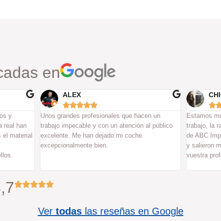
cadas en
CHIC VINTAGE
PA






en un
Estamos muy contentos con la calidad del
Genial, he p
al público
trabajo, la rapidez de envío y los buenos precios
atención y 
de ABC Imprenta. Hicimos etiquetas adhesivas,
repetiré.
y salieron muy bonitas. Muchas gracias por
vuestra profesionalidad!.
,7
Ver
todas
las reseñas en Google