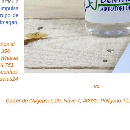
articulo
 impulsa
grupo de
 imagen,
nos al
 356
»Whatsa
44 751
contact
uetas24
.es
Carrer de l’Algepser, 20, Nave 7, 46980, Polígono Tác