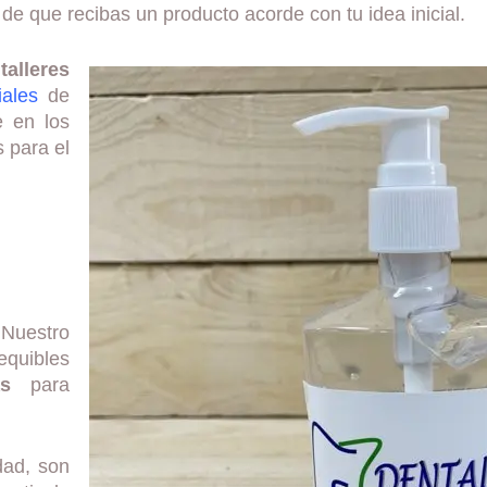
de que recibas un producto acorde con tu idea inicial.
s
talleres
iales
de
e en los
s para el
Nuestro
equibles
as
para
dad, son